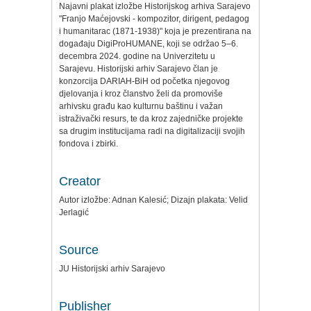
Najavni plakat izložbe Historijskog arhiva Sarajevo
"Franjo Maćejovski - kompozitor, dirigent, pedagog
i humanitarac (1871-1938)" koja je prezentirana na
događaju DigiProHUMANE, koji se održao 5–6.
decembra 2024. godine na Univerzitetu u
Sarajevu. Historijski arhiv Sarajevo član je
konzorcija DARIAH-BiH od početka njegovog
djelovanja i kroz članstvo želi da promoviše
arhivsku građu kao kulturnu baštinu i važan
istraživački resurs, te da kroz zajedničke projekte
sa drugim institucijama radi na digitalizaciji svojih
fondova i zbirki.
Creator
Autor izložbe: Adnan Kalesić; Dizajn plakata: Velid
Jerlagić
Source
JU Historijski arhiv Sarajevo
Publisher