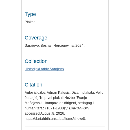
Type
Plakat
Coverage
Sarajevo, Bosna i Hercegovina, 2024.
Collection
Historijski arhiv Sarajevo
Citation
Autor izložbe: Adnan Kalesić; Dizajn plakata: Velid
Jerlagić, “Najavni plakat izložbe "Franjo
Maćejovski - kompozitor, dirigent, pedagog i
humanitarac (1871-1938)",”
DARIAH-BiH
,
accessed August 8, 2026,
https://dariahbih.unsa.ba/items/show/8
.