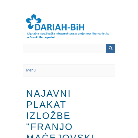
Skip
to
main
content
Menu
NAJAVNI
PLAKAT
IZLOŽBE
"FRANJO
MAĆEJOVSKI -