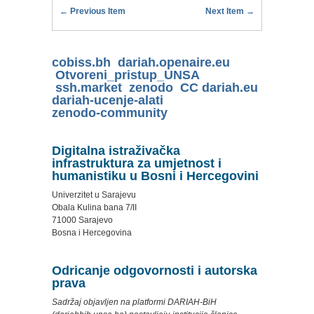
← Previous Item
Next Item →
cobiss.bh
dariah.openaire.eu
Otvoreni_pristup_UNSA
ssh.market
zenodo
CC
dariah.eu
dariah-ucenje-alati
zenodo-community
Digitalna istraživačka
infrastruktura za umjetnost i
humanistiku u Bosni i Hercegovini
Univerzitet u Sarajevu
Obala Kulina bana 7/II
71000 Sarajevo
Bosna i Hercegovina
Odricanje odgovornosti i autorska
prava
Sadržaj objavljen na platformi DARIAH-BiH