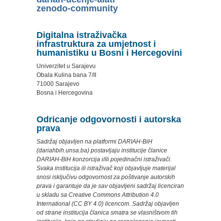
zenodo-community
Digitalna istraživačka
infrastruktura za umjetnost i
humanistiku u Bosni i Hercegovini
Univerzitet u Sarajevu
Obala Kulina bana 7/II
71000 Sarajevo
Bosna i Hercegovina
Odricanje odgovornosti i autorska
prava
Sadržaj objavljen na platformi DARIAH-BiH
(dariahbih.unsa.ba) postavljaju institucije članice
DARIAH-BiH konzorcija i/ili pojedinačni istraživači.
Svaka institucija ili istraživač koji objavljuje materijal
snosi isključivu odgovornost za poštivanje autorskih
prava i garantuje da je sav objavljeni sadržaj licenciran
u skladu sa Creative Commons Attribution 4.0
International (CC BY 4.0) licencom. Sadržaj objavljen
od strane institucija članica smatra se vlasništvom tih