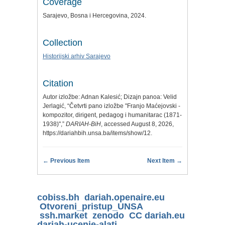
Coverage
Sarajevo, Bosna i Hercegovina, 2024.
Collection
Historijski arhiv Sarajevo
Citation
Autor izložbe: Adnan Kalesić; Dizajn panoa: Velid
Jerlagić, “Četvrti pano izložbe "Franjo Maćejovski -
kompozitor, dirigent, pedagog i humanitarac (1871-
1938)",”
DARIAH-BiH
, accessed August 8, 2026,
https://dariahbih.unsa.ba/items/show/12
.
← Previous Item
Next Item →
cobiss.bh
dariah.openaire.eu
Otvoreni_pristup_UNSA
ssh.market
zenodo
CC
dariah.eu
dariah-ucenje-alati