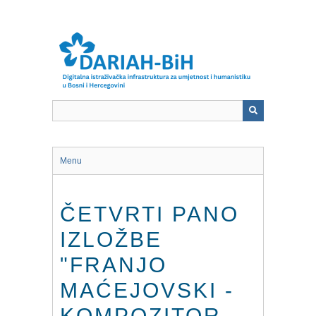
Skip
to
main
content
Menu
ČETVRTI PANO
IZLOŽBE
"FRANJO
MAĆEJOVSKI -
KOMPOZITOR,